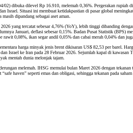
4/02) dibuka dilevel Rp 16.910, melemah 0,36%. Pergerakan rupiah di
 dan Israel. Situasi ini membuat ketidakpastian di pasar global mening
na masih dipandang sebagai aset aman.
ri 2026 yang tercatat sebesar 4,76% (YoY), lebih tinggi dibanding deng
sebelumnya Januari, deflasi sebesar 0,15%. Badan Pusat Statistik (BPS)
rawit 0,08%, ikan segar andil 0,05% dan cabai merah 0,04% dan juga
sementara harga minyak jenis brent dikisaran US$ 82,53 per barel. H
an Israel ke Iran pada 28 Februar 2026. Sejumlah kapal di kawasan Te
yak mentah dunia melonjak tajam.
nderungan melemah. IHSG memulai bulan Maret 2026 dengan tekanan tu
t “safe haven” seperti emas dan obligasi, sehingga tekanan pada sah