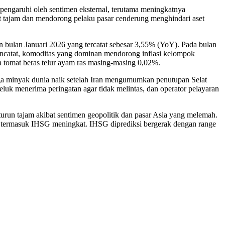
pengaruhi oleh sentimen eksternal, terutama meningkatnya
kat tajam dan mendorong pelaku pasar cenderung menghindari aset
an bulan Januari 2026 yang tercatat sebesar 3,55% (YoY). Pada bulan
 mencatat, komoditas yang dominan mendorong inflasi kelompok
 tomat beras telur ayam ras masing-masing 0,02%.
arga minyak dunia naik setelah Iran mengumumkan penutupan Selat
luk menerima peringatan agar tidak melintas, dan operator pelayaran
run tajam akibat sentimen geopolitik dan pasar Asia yang melemah.
am termasuk IHSG meningkat. IHSG diprediksi bergerak dengan range