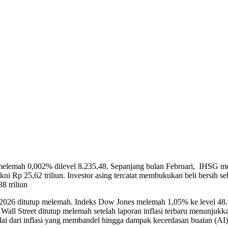
lemah 0,002% dilevel 8.235,48. Sepanjang bulan Februari, IHSG meng
ni Rp 25,62 triliun. Investor asing tercatat membukukan beli bersih se
8 triliun
 2026 ditutup melemah. Indeks Dow Jones melemah 1,05% ke level 48
ll Street ditutup melemah setelah laporan inflasi terbaru menunjukkan 
lai dari inflasi yang membandel hingga dampak kecerdasan buatan (AI