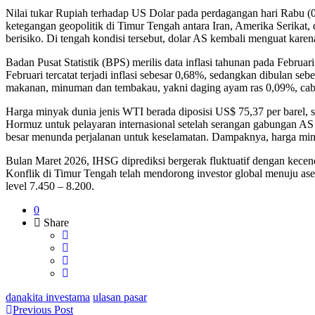
Nilai tukar Rupiah terhadap US Dolar pada perdagangan hari Rabu (0
ketegangan geopolitik di Timur Tengah antara Iran, Amerika Serikat,
berisiko. Di tengah kondisi tersebut, dolar AS kembali menguat kare
Badan Pusat Statistik (BPS) merilis data inflasi tahunan pada Februa
Februari tercatat terjadi inflasi sebesar 0,68%, sedangkan dibulan 
makanan, minuman dan tembakau, yakni daging ayam ras 0,09%, cabe 
Harga minyak dunia jenis WTI berada diposisi US$ 75,37 per barel, 
Hormuz untuk pelayaran internasional setelah serangan gabungan AS d
besar menunda perjalanan untuk keselamatan. Dampaknya, harga min
Bulan Maret 2026, IHSG diprediksi bergerak fluktuatif dengan kece
Konflik di Timur Tengah telah mendorong investor global menuju ase
level 7.450 – 8.200.
0
Share
danakita investama
ulasan pasar
Previous Post