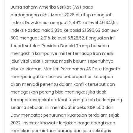
Bursa saham Amerika Serikat (AS) pada
perdagangan akhir Maret 2026 ditutup menguat.
Indeks Dow Jones menguat 2,49% ke level 46.341,51,
indeks Nasdaq naik 3,83% ke posisi 21.590,63 dan S&P
500 menguat 2,91% kelevel 6.528,52. Penguatan ini
terjadi setelah Presiden Donald Trump bersedia
mengakhiri kampanye militer terhadap Iran meski
jalur vital Selat Hormuz masih belum sepenuhnya
dibuka. Namun, Menteri Pertahanan AS Pete Hegseth
memperingatkan bahwa beberapa hari ke depan
akan menjadi penentu dalam konflik tersebut dan
menegaskan perang bisa meningkat jika tidak
tercapai kesepakatan. Konflik yang telah berlangsung
selama sebulan ini membuat indeks S&P 500 dan
Dow mencatat penurunan kuartalan terdalam sejak
2022. Investor khawatir lonjakan harga energi akan
menekan permintaan barang dan jasa sekaligus