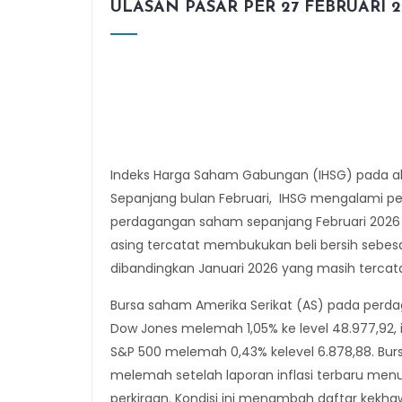
ULASAN PASAR PER 27 FEBRUARI 
Indeks Harga Saham Gabungan (IHSG) pada akhi
Sepanjang bulan Februari, IHSG mengalami pele
perdagangan saham sepanjang Februari 2026 terc
asing tercatat membukukan beli bersih sebesar 
dibandingkan Januari 2026 yang masih tercatat
Bursa saham Amerika Serikat (AS) pada perda
Dow Jones melemah 1,05% ke level 48.977,92, 
S&P 500 melemah 0,43% kelevel 6.878,88. Burs
melemah setelah laporan inflasi terbaru menu
perkiraan. Kondisi ini menambah daftar kekhaw