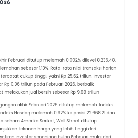
2026
r Februari ditutup melemah 0,002% dilevel 8.235,48.
mahan sebesar 1,13%. Rata-rata nilai transaksi harian
atat cukup tinggi, yakni Rp 25,62 triliun. Investor
Rp 0,36 triliun pada Februari 2026, berbalik
 melakukan jual bersih sebesar Rp 9,88 triliun
gangan akhir Februari 2026 ditutup melemah. Indeks
indeks Nasdaq melemah 0,92% ke posisi 22.668,21 dan
a saham Amerika Serikat, Wall Street ditutup
njukkan tekanan harga yang lebih tinggi dari
atiran investor sepanjang bulan Februari mulai dari