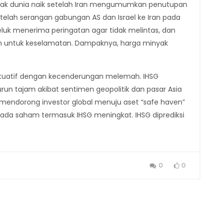
minyak dunia naik setelah Iran mengumumkan penutupan
etelah serangan gabungan AS dan Israel ke Iran pada
eluk menerima peringatan agar tidak melintas, dan
n untuk keselamatan. Dampaknya, harga minyak
luktuatif dengan kecenderungan melemah. IHSG
un tajam akibat sentimen geopolitik dan pasar Asia
 mendorong investor global menuju aset “safe haven”
pada saham termasuk IHSG meningkat. IHSG diprediksi
0
0