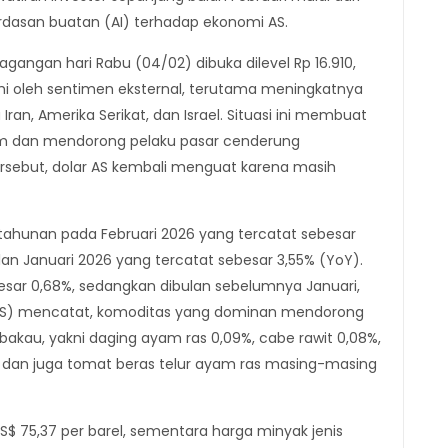
dasan buatan (AI) terhadap ekonomi AS.
agangan hari Rabu (04/02) dibuka dilevel Rp 16.910,
hi oleh sentimen eksternal, terutama meningkatnya
ran, Amerika Serikat, dan Israel. Situasi ini membuat
jam dan mendorong pelaku pasar cenderung
tersebut, dolar AS kembali menguat karena masih
si tahunan pada Februari 2026 yang tercatat sebesar
lan Januari 2026 yang tercatat sebesar 3,55% (YoY).
ebesar 0,68%, sedangkan dibulan sebelumnya Januari,
k (BPS) mencatat, komoditas yang dominan mendorong
kau, yakni daging ayam ras 0,09%, cabe rawit 0,08%,
% dan juga tomat beras telur ayam ras masing-masing
US$ 75,37 per barel, sementara harga minyak jenis