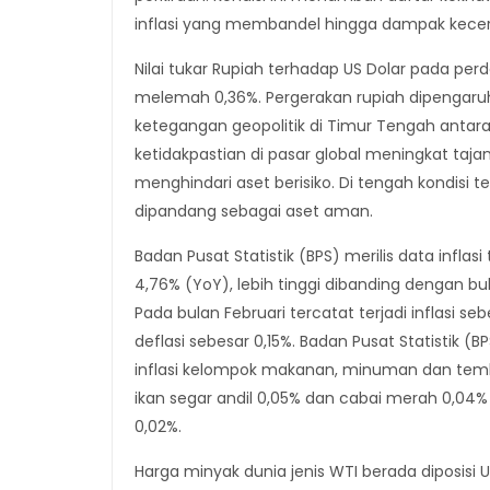
inflasi yang membandel hingga dampak kecer
Nilai tukar Rupiah terhadap US Dolar pada perd
melemah 0,36%. Pergerakan rupiah dipengaru
ketegangan geopolitik di Timur Tengah antara I
ketidakpastian di pasar global meningkat ta
menghindari aset berisiko. Di tengah kondisi 
dipandang sebagai aset aman.
Badan Pusat Statistik (BPS) merilis data infla
4,76% (YoY), lebih tinggi dibanding dengan bu
Pada bulan Februari tercatat terjadi inflasi s
deflasi sebesar 0,15%. Badan Pusat Statisti
inflasi kelompok makanan, minuman dan temba
ikan segar andil 0,05% dan cabai merah 0,04
0,02%.
Harga minyak dunia jenis WTI berada diposisi 