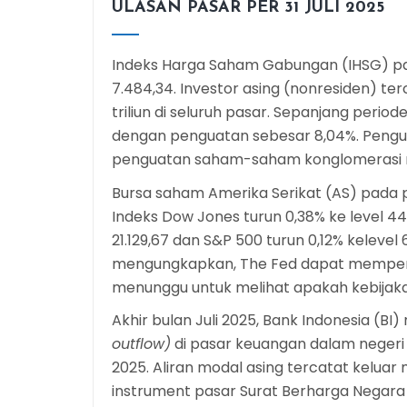
ULASAN PASAR PER 31 JULI 2025
Indeks Harga Saham Gabungan (IHSG) pada
7.484,34. Investor asing (nonresiden) terc
triliun di seluruh pasar. Sepanjang period
dengan penguatan sebesar 8,04%.
Pengu
penguatan saham-saham konglomerasi n
Bursa saham Amerika Serikat (AS) pada p
Indeks Dow Jones turun 0,38% ke level 44.4
21.129,67 dan S&P 500 turun 0,12% kelevel
mengungkapkan, The Fed dapat mempert
menunggu untuk melihat apakah kebijakan
Akhir bulan Juli 2025, Bank Indonesia (BI
outflow)
di pasar keuangan dalam negeri s
2025. Aliran modal asing tercatat keluar m
instrument pasar Surat Berharga Negara (