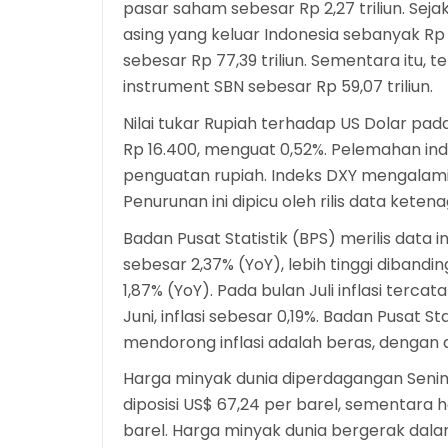
pasar saham sebesar Rp 2,27 triliun. Sejak
asing yang keluar Indonesia sebanyak Rp 
sebesar Rp 77,39 triliun. Sementara itu, t
instrument SBN sebesar Rp 59,07 triliun.
Nilai tukar Rupiah terhadap US Dolar pad
Rp 16.400, menguat 0,52%. Pelemahan ind
penguatan rupiah. Indeks DXY mengalami 
Penurunan ini dipicu oleh rilis data ke
Badan Pusat Statistik (BPS) merilis data 
sebesar 2,37% (YoY), lebih tinggi diband
1,87% (YoY). Pada bulan Juli inflasi terc
Juni, inflasi sebesar 0,19%. Badan Pusat 
mendorong inflasi adalah beras, dengan an
Harga minyak dunia diperdagangan Senin 
diposisi US$ 67,24 per barel, sementara h
barel. Harga minyak dunia bergerak dalam