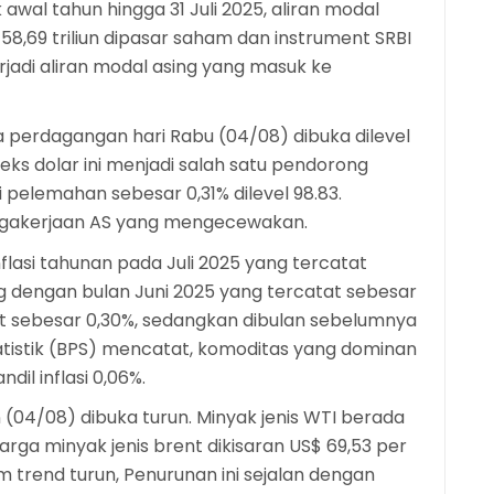
 awal tahun hingga 31 Juli 2025, aliran modal
58,69 triliun dipasar saham dan instrument SRBI
erjadi aliran modal asing yang masuk ke
a perdagangan hari Rabu (04/08) dibuka dilevel
eks dolar ini menjadi salah satu pendorong
pelemahan sebesar 0,31% dilevel 98.83.
tenagakerjaan AS yang mengecewakan.
inflasi tahunan pada Juli 2025 yang tercatat
ing dengan bulan Juni 2025 yang tercatat sebesar
atat sebesar 0,30%, sedangkan dibulan sebelumnya
Statistik (BPS) mencatat, komoditas yang dominan
dil inflasi 0,06%.
(04/08) dibuka turun. Minyak jenis WTI berada
arga minyak jenis brent dikisaran US$ 69,53 per
 trend turun, Penurunan ini sejalan dengan