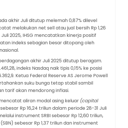
 akhir Juli ditutup melemah 0,87% dilevel
atat melakukan net sell atau jual bersih Rp 1,26
e Juli 2025, IHSG mencatatkan kinerja positif
atan indeks sebagian besar ditopang oleh
asional.
erdagangan akhir Juli 2025 ditutup beragam.
61,28, indeks Nasdaq naik tipis 0,15% ke posisi
 6.362,9. Ketua Federal Reserve AS Jerome Powell
ahankan suku bunga tetap stabil sambil
 tarif akan mendorong inflasi.
) mencatat aliran modal asing keluar
(capital
ebesar Rp 16,24 triliun dalam periode 28-31 Juli
elalui instrument SRBI sebesar Rp 12,60 triliun,
SBN) sebesar Rp 1,37 triliun dan instrument