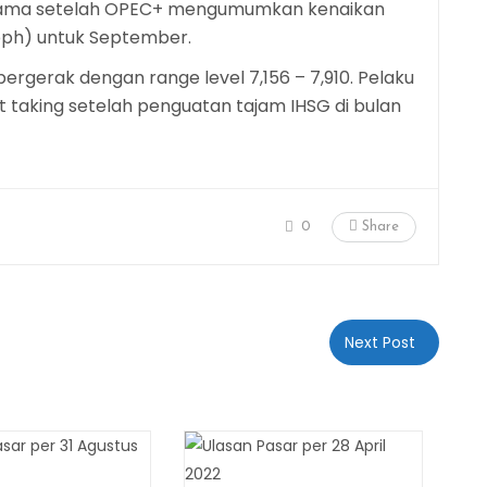
erutama setelah OPEC+ mengumumkan kenaikan
(bph) untuk September.
bergerak dengan range level 7,156 – 7,910. Pelaku
t taking setelah penguatan tajam IHSG di bulan
0
Share
Next Post