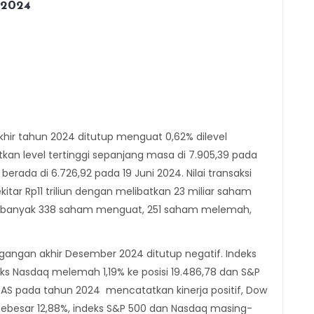
2024
ir tahun 2024 ditutup menguat 0,62% dilevel
an level tertinggi sepanjang masa di 7.905,39 pada
rada di 6.726,92 pada 19 Juni 2024. Nilai transaksi
tar Rp11 triliun dengan melibatkan 23 miliar saham
. Sebanyak 338 saham menguat, 251 saham melemah,
gangan akhir Desember 2024 ditutup negatif. Indeks
eks Nasdaq melemah 1,19% ke posisi 19.486,78 dan S&P
m AS pada tahun 2024 mencatatkan kinerja positif, Dow
ebesar 12,88%, indeks S&P 500 dan Nasdaq masing-