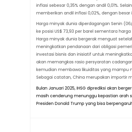
inflasi sebesar 0,35% dengan andil 0,01%. Selai
memberikan andil inflasi 0,02%, dengan besar i
Harga minyak dunia diperdagangan Senin (06/0
ke posisi US$ 73,93 per barel sementara harga m
Harga minyak dunia bergerak menguat sete
meningkatkan pendanaan dari obligasi peme
investasi bisnis dan inisiatif untuk meningk
akan memangkas rasio persyaratan cadangan 
kemudian membawa likuiditas yang mampu m
Sebagai catatan, China merupakan importir m
Bulan Januari 2025, IHSG diprediksi akan berger
masih cenderung menunggu kepastian arah su
Presiden Donald Trump yang bisa berpengaruh