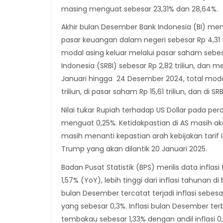
masing menguat sebesar 23,31% dan 28,64%.
Akhir bulan Desember Bank Indonesia (BI) men
pasar keuangan dalam negeri sebesar Rp 4,31 t
modal asing keluar melalui pasar saham sebesar
Indonesia (SRBI) sebesar Rp 2,82 triliun, dan me
Januari hingga 24 Desember 2024, total modal
triliun, di pasar saham Rp 15,61 triliun, dan di SRB
Nilai tukar Rupiah terhadap US Dollar pada perd
menguat 0,25%. Ketidakpastian di AS masih 
masih menanti kepastian arah kebijakan tarif 
Trump yang akan dilantik 20 Januari 2025.
Badan Pusat Statistik (BPS) merilis data infl
1,57% (YoY), lebih tinggi dari inflasi tahunan
bulan Desember tercatat terjadi inflasi sebe
yang sebesar 0,3%. Inflasi bulan Desember te
tembakau sebesar 1,33% dengan andil inflasi 