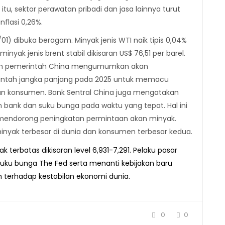
n itu, sektor perawatan pribadi dan jasa lainnya turut
nflasi 0,26%.
1) dibuka beragam. Minyak jenis WTI naik tipis 0,04%
inyak jenis brent stabil dikisaran US$ 76,51 per barel.
lah pemerintah China mengumumkan akan
rintah jangka panjang pada 2025 untuk memacu
atkan konsumen. Bank Sentral China juga mengatakan
bank dan suku bunga pada waktu yang tepat. Hal ini
endorong peningkatan permintaan akan minyak.
inyak terbesar di dunia dan konsumen terbesar kedua.
ak terbatas dikisaran level 6,931-7,291. Pelaku pasar
ku bunga The Fed serta menanti kebijakan baru
 terhadap kestabilan ekonomi dunia.
0
0