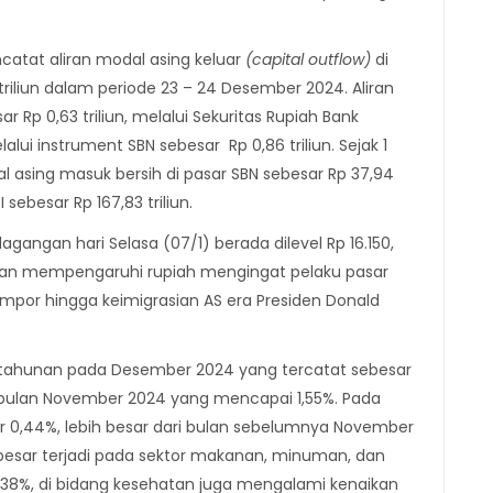
catat aliran modal asing keluar
(capital outflow)
di
riliun dalam periode 23 – 24 Desember 2024. Aliran
 Rp 0,63 triliun, melalui Sekuritas Rupiah Bank
lalui instrument SBN sebesar Rp 0,86 triliun. Sejak 1
 asing masuk bersih di pasar SBN sebesar Rp 37,94
I sebesar Rp 167,83 triliun.
agangan hari Selasa (07/1) berada dilevel Rp 16.150,
akan mempengaruhi rupiah mengingat pelaku pasar
impor hingga keimigrasian AS era Presiden Donald
asi tahunan pada Desember 2024 yang tercatat sebesar
 di bulan November 2024 yang mencapai 1,55%. Pada
sar 0,44%, lebih besar dari bulan sebelumnya November
rbesar terjadi pada sektor makanan, minuman, dan
0,38%, di bidang kesehatan juga mengalami kenaikan