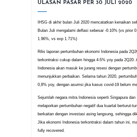
ULASAN PASAR PER 30 JULI 2020
IHSG di akhir bulan Juli 2020 mencatatkan kenaikan se
Bulan Juli mengalami deflasi sebesar -0.10% (vs prior 
1.96%, vs exp 1.71%)
Rilis laporan pertumbuhan ekonomi Indonesia pada 2Q20
terkontraksi cukup dalam hingga 4-5% yoy pada 2Q20. 
Indonesia akan masuk ke jurang resesi dengan pertumbuh
menunjukkan perbaikan. Selama tahun 2020, pertumbuha
0,8% yoy, dengan asumsi jika kasus covid-19 belum m
Sejumlah negara mitra Indonesia seperti Singapura da
melaporkan pertumbuhan negatif dua kuartal berturut-tu
berkaitan dengan investasi asing langsung, sehingga 
Jika ekonomi Indonesia terkontraksi dalam tahun ini,
fully recovered.