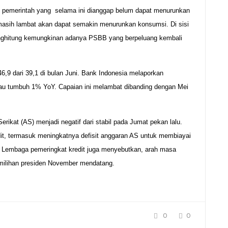
an pemerintah yang selama ini dianggap belum dapat menurunkan
masih lambat akan dapat semakin menurunkan konsumsi. Di sisi
menghitung kemungkinan adanya PSBB yang berpeluang kembali
46,9 dari 39,1 di bulan Juni. Bank Indonesia melaporkan
 atau tumbuh 1% YoY. Capaian ini melambat dibanding dengan Mei
rikat (AS) menjadi negatif dari stabil pada Jumat pekan lalu.
dit, termasuk meningkatnya defisit anggaran AS untuk membiayai
 Lembaga pemeringkat kredit juga menyebutkan, arah masa
emilihan presiden November mendatang.
0
0