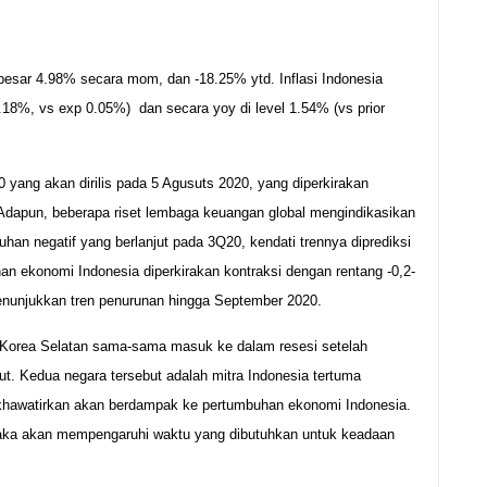
besar 4.98% secara mom, dan -18.25% ytd. Inflasi Indonesia
0.18%, vs exp 0.05%) dan secara yoy di level 1.54% (vs prior
 yang akan dirilis pada 5 Agusuts 2020, yang diperkirakan
Adapun, beberapa riset lembaga keuangan global mengindikasikan
an negatif yang berlanjut pada 3Q20, kendati trennya diprediksi
n ekonomi Indonesia diperkirakan kontraksi dengan rentang -0,2-
enunjukkan tren penurunan hingga September 2020.
n Korea Selatan sama-sama masuk ke dalam resesi setelah
rut. Kedua negara tersebut adalah mitra Indonesia tertuma
dikhawatirkan akan berdampak ke pertumbuhan ekonomi Indonesia.
 maka akan mempengaruhi waktu yang dibutuhkan untuk keadaan