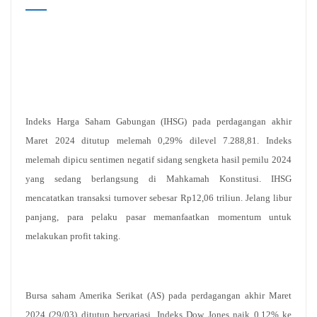
Indeks Harga Saham Gabungan (IHSG) pada perdagangan akhir
Maret 2024 ditutup melemah 0,29% dilevel 7.288,81. Indeks
melemah dipicu sentimen negatif sidang sengketa hasil pemilu 2024
yang sedang berlangsung di Mahkamah Konstitusi. IHSG
mencatatkan transaksi turnover sebesar Rp12,06 triliun. Jelang libur
panjang, para pelaku pasar memanfaatkan momentum untuk
melakukan profit taking.
Bursa saham Amerika Serikat (AS) pada perdagangan akhir Maret
2024 (29/03) ditutup bervariasi. Indeks Dow Jones naik 0,12% ke