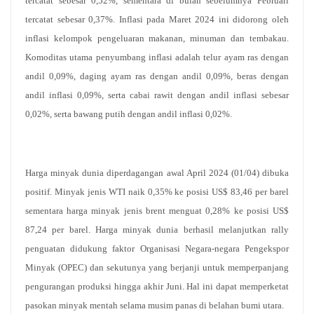
tercatat sebesar 0,52%, sementara di bulan sebelumnya Februari
tercatat sebesar 0,37%. Inflasi pada Maret 2024 ini didorong oleh
inflasi kelompok pengeluaran makanan, minuman dan tembakau.
Komoditas utama penyumbang inflasi adalah telur ayam ras dengan
andil 0,09%, daging ayam ras dengan andil 0,09%, beras dengan
andil inflasi 0,09%, serta cabai rawit dengan andil inflasi sebesar
0,02%, serta bawang putih dengan andil inflasi 0,02%.
Harga minyak dunia diperdagangan awal April 2024 (01/04) dibuka
positif. Minyak jenis WTI naik 0,35% ke posisi US$ 83,46 per barel
sementara harga minyak jenis brent menguat 0,28% ke posisi US$
87,24 per barel. Harga minyak dunia berhasil melanjutkan rally
penguatan didukung faktor Organisasi Negara-negara Pengekspor
Minyak (OPEC) dan sekutunya yang berjanji untuk memperpanjang
pengurangan produksi hingga akhir Juni. Hal ini dapat memperketat
pasokan minyak mentah selama musim panas di belahan bumi utara.