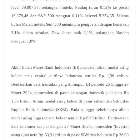
level 39.807,37, sedangkan indeks Nasdaq turun 0,12% ke posisi
16.379,46 dan S&P 500 menguat 0,11% kelevel 5.254,35. Selama
bulan Maret, indeks S&P 500 memimpin penguatan dengan kenaikan
3,1% dalam sebulan, Dow Jones naik 2,1%, sedangkan Nasdaq
menguat 1,8%.
Akhir bulan Maret Bank Indonesia (BI) mencatat aliran modal asing
keluar atau capital outflow Indonesia senilai Rp 1,36 triliun.
Berdasarkan data transaksi yang dihimpun BI periode 25 hingga 27
Maret 2024, nonresiden di pasar keuangan domestik jual neto Rp
1,36 triliun. Aliran modal asing keluar di pasar saham dan Sekuritas
Rupiah Bank Indonesia (SRBI). Pada minggu sebelumnya aliran
modal asing juga tercatat keluar senilai Rp 6,68 triliun. Berdasarkan
data setelmen sampai dengan 27 Maret 2024, nonresiden (investor
asing) jual neto Rp 33,31 triliun di pasar SBN dan beli neto Rp 28,90