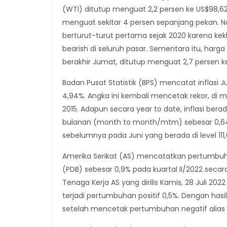
(WTI) ditutup menguat 2,2 persen ke US$98,62
menguat sekitar 4 persen sepanjang pekan.
berturut-turut pertama sejak 2020 karena 
bearish di seluruh pasar. Sementara itu, har
berakhir Jumat, ditutup menguat 2,7 persen ke 
Badan Pusat Statistik (BPS) mencatat inflasi 
4,94%. Angka ini kembali mencetak rekor, di man
2015. Adapun secara year to date, inflasi berada
bulanan (month to month/mtm) sebesar 0,64%.
sebelumnya pada Juni yang berada di level 111,0
Amerika Serikat (AS) mencatatkan pertumbuha
(PDB) sebesar 0,9% pada kuartal II/2022 secara
Tenaga Kerja AS yang dirilis Kamis, 28 Juli 2
terjadi pertumbuhan positif 0,5%. Dengan hasil
setelah mencetak pertumbuhan negatif alias ko