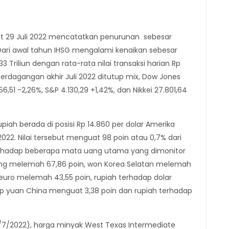
t 29 Juli 2022 mencatatkan penurunan sebesar
2. Dari awal tahun IHSG mengalami kenaikan sebesar
33 Triliun dengan rata-rata nilai transaksi harian Rp
r perdagangan akhir Juli 2022 ditutup mix, Dow Jones
56,51 -2,26%, S&P 4.130,29 +1,42%, dan Nikkei 27.801,64
upiah berada di posisi Rp 14.860 per dolar Amerika
2022. Nilai tersebut menguat 98 poin atau 0,7% dari
rhadap beberapa mata uang utama yang dimonitor
pang melemah 67,86 poin, won Korea Selatan melemah
, euro melemah 43,55 poin, rupiah terhadap dolar
ap yuan China menguat 3,38 poin dan rupiah terhadap
7/2022), harga minyak West Texas Intermediate