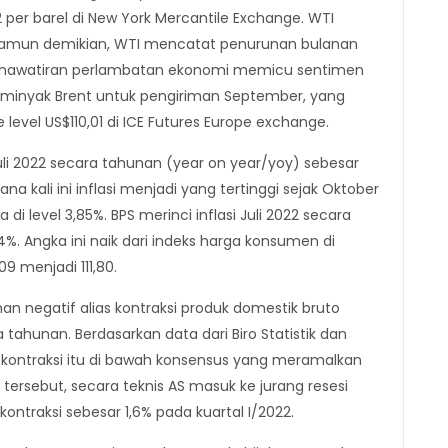
 per barel di New York Mercantile Exchange. WTI
 Namun demikian, WTI mencatat penurunan bulanan
kekhawatiran perlambatan ekonomi memicu sentimen
ga minyak Brent untuk pengiriman September, yang
level US$110,01 di ICE Futures Europe exchange.
Juli 2022 secara tahunan (year on year/yoy) sebesar
a kali ini inflasi menjadi yang tertinggi sejak Oktober
 di level 3,85%. BPS merinci inflasi Juli 2022 secara
 Angka ini naik dari indeks harga konsumen di
9 menjadi 111,80.
n negatif alias kontraksi produk domestik bruto
 tahunan. Berdasarkan data dari Biro Statistik dan
022 kontraksi itu di bawah konsensus yang meramalkan
 tersebut, secara teknis AS masuk ke jurang resesi
ntraksi sebesar 1,6% pada kuartal I/2022.