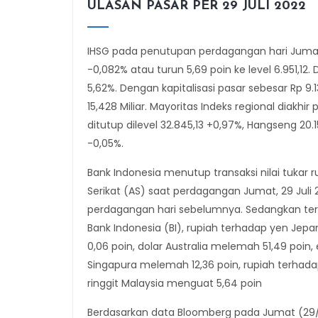
ULASAN PASAR PER 29 JULI 2022
IHSG pada penutupan perdagangan hari Juma
-0,082% atau turun 5,69 poin ke level 6.951,1
5,62%. Dengan kapitalisasi pasar sebesar Rp 9.1
15,428 Miliar. Mayoritas Indeks regional diakhi
ditutup dilevel 32.845,13 +0,97%, Hangseng 20.1
-0,05%.
Bank Indonesia menutup transaksi nilai tukar r
Serikat (AS) saat perdagangan Jumat, 29 Juli 
perdagangan hari sebelumnya. Sedangkan te
Bank Indonesia (BI), rupiah terhadap yen Je
0,06 poin, dolar Australia melemah 51,49 poin
Singapura melemah 12,36 poin, rupiah terhad
ringgit Malaysia menguat 5,64 poin
Berdasarkan data Bloomberg pada Jumat (29/