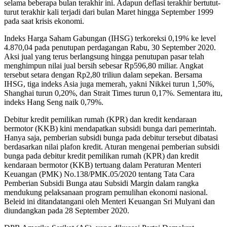
selama beberapa bulan terakhir ini. Adapun deflasi terakhir bertutut-
turut terakhir kali terjadi dari bulan Maret hingga September 1999
pada saat krisis ekonomi.
Indeks Harga Saham Gabungan (IHSG) terkoreksi 0,19% ke level
4.870,04 pada penutupan perdagangan Rabu, 30 September 2020.
Aksi jual yang terus berlangsung hingga penutupan pasar telah
menghimpun nilai jual bersih sebesar Rp596,80 miliar. Angkat
tersebut setara dengan Rp2,80 triliun dalam sepekan. Bersama
IHSG, tiga indeks Asia juga memerah, yakni Nikkei turun 1,50%,
Shanghai turun 0,20%, dan Strait Times turun 0,17%. Sementara itu,
indeks Hang Seng naik 0,79%.
Debitur kredit pemilikan rumah (KPR) dan kredit kendaraan
bermotor (KKB) kini mendapatkan subsidi bunga dari pemerintah.
Hanya saja, pemberian subsidi bunga pada debitur tersebut dibatasi
berdasarkan nilai plafon kredit. Aturan mengenai pemberian subsidi
bunga pada debitur kredit pemilikan rumah (KPR) dan kredit
kendaraan bermotor (KKB) tertuang dalam Peraturan Menteri
Keuangan (PMK) No.138/PMK.05/2020 tentang Tata Cara
Pemberian Subsidi Bunga atau Subsidi Margin dalam rangka
mendukung pelaksanaan program pemulihan ekonomi nasional.
Beleid ini ditandatangani oleh Menteri Keuangan Sri Mulyani dan
diundangkan pada 28 September 2020.