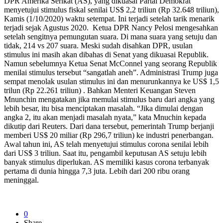
DPR Amerika Serikat (AS), yang dikuasai Partai Demokrat
menyetujui stimulus fiskal senilai US$ 2,2 triliun (Rp 32.648 triliun),
Kamis (1/10/2020) waktu setempat. Ini terjadi setelah tarik menarik
terjadi sejak Agustus 2020. Ketua DPR Nancy Pelosi mengesahkan
setelah sengitnya pemungutan suara. Di mana suara yang setuju dan
tidak, 214 vs 207 suara. Meski sudah disahkan DPR, usulan
stimulus ini masih akan dibahas di Senat yang dikuasai Republik.
Namun sebelumnya Ketua Senat McConnel yang seorang Republik
menilai stimulus tersebut “sangatlah aneh”. Administrasi Trump juga
sempat menolak usulan stimulus ini dan menurunkannya ke US$ 1,5
trilun (Rp 22.261 triliun) . Bahkan Menteri Keuangan Steven
Mnunchin mengatakan jika memulai stimulus baru dari angka yang
lebih besar, itu bisa menciptakan masalah. “Jika dimulai dengan
angka 2, itu akan menjadi masalah nyata,” kata Mnuchin kepada
dikutip dari Reuters. Dari dana tersebut, pemerintah Trump berjanji
memberi US$ 20 miliar (Rp 296,7 triliun) ke industri penerbangan.
Awal tahun ini, AS telah menyetujui stimulus corona senilai lebih
dari US$ 3 triliun. Saat itu, pengambil keputusan AS setuju lebih
banyak stimulus diperlukan. AS memiliki kasus corona terbanyak
pertama di dunia hingga 7,3 juta. Lebih dari 200 ribu orang
meninggal.
0
Share