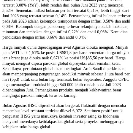
tercatat 3,08% (YoY), lebih rendah dari bulan Juni 2023 yang mencapai
3,52%. Sementara inflasi bulanan per Juli tercatat 0,21%, lebih tinggi dari
Juni 2023 yang tercatat sebesar 0,14%. Penyumbang inflasi bulanan terbesar
pada Juli 2023 adalah kelompok transportasi dengan inflasi 0,58% dan andil
0,08%. Kelompok dengan pendorong terbesar selanjutnya adalah makanan,
minuman dan tembakau dengan inflasi 0,22% dan andil 0,06%. Kemudian
pendidikan dengan inflasi 0,66% dan andil 0,04%.
Harga minyak dunia diperdagangan awal Agustus dibuka menguat. Minyak
jenis WTI naik 1,51% ke posisi US$81,8 per barel sementara harga minyak
jenis brent juga dibuka naik 0,671% ke posisi US$85,56 per barel. Harga
minyak menguat dipicu pasokan global diproyeksi akan semakin ketat.
Sebaliknya, permintaan global akan meningkat. Arab Saudi diperkirakan
akan memperpanjang pengurangan produksi minyak sebesar 1 juta barel per
hari (bpd) untuk satu bulan lagi termasuk bulan September. Anggota OPEC
juga memangkas produksi hingga 840.000 lebih rendah pada Juli 2023
dibandingkan Juni. Pemangkasan produksi menjadi kekhawatiran besar
mengingat pasokan minyak terus berkurang.
Bulan Agustus IHSG diprediksi akan bergerak fluktuatif dengan mencoba
menembus level resistant terdekat dilevel 6,972. Sentimen positif untuk
penguatan IHSG yaitu masuknya kembali investor asing ke Indonesia
menyusul meredanya ketidakpastian global serta proyeksi melonggarnya
kebijakan suku bunga global.