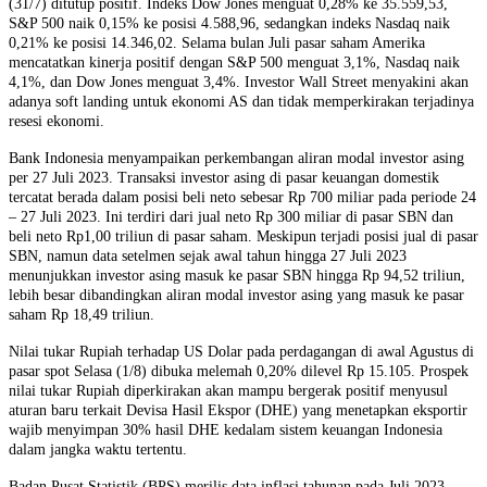
(31/7) ditutup positif. Indeks Dow Jones menguat 0,28% ke 35.559,53,
S&P 500 naik 0,15% ke posisi 4.588,96, sedangkan indeks Nasdaq naik
0,21% ke posisi 14.346,02. Selama bulan Juli pasar saham Amerika
mencatatkan kinerja positif dengan S&P 500 menguat 3,1%, Nasdaq naik
4,1%, dan Dow Jones menguat 3,4%. Investor Wall Street menyakini akan
adanya soft landing untuk ekonomi AS dan tidak memperkirakan terjadinya
resesi ekonomi.
Bank Indonesia menyampaikan perkembangan aliran modal investor asing
per 27 Juli 2023. Transaksi investor asing di pasar keuangan domestik
tercatat berada dalam posisi beli neto sebesar Rp 700 miliar pada periode 24
– 27 Juli 2023. Ini terdiri dari jual neto Rp 300 miliar di pasar SBN dan
beli neto Rp1,00 triliun di pasar saham. Meskipun terjadi posisi jual di pasar
SBN, namun data setelmen sejak awal tahun hingga 27 Juli 2023
menunjukkan investor asing masuk ke pasar SBN hingga Rp 94,52 triliun,
lebih besar dibandingkan aliran modal investor asing yang masuk ke pasar
saham Rp 18,49 triliun.
Nilai tukar Rupiah terhadap US Dolar pada perdagangan di awal Agustus di
pasar spot Selasa (1/8) dibuka melemah 0,20% dilevel Rp 15.105. Prospek
nilai tukar Rupiah diperkirakan akan mampu bergerak positif menyusul
aturan baru terkait Devisa Hasil Ekspor (DHE) yang menetapkan eksportir
wajib menyimpan 30% hasil DHE kedalam sistem keuangan Indonesia
dalam jangka waktu tertentu.
Badan Pusat Statistik (BPS) merilis data inflasi tahunan pada Juli 2023