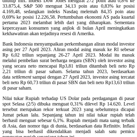
ditutup mix. Indeks Dow Jones menguat 272 point atau 0,8% ke
33.875,4, S&P 500 menguat 34,13 poin atau 0,83% ke posisi
4.169,48, sedangkan indeks Nasdaq melemah 84,35 poin atau
0,69% ke posisi 12.226,58. Pertumbuhan ekonomi AS pada kuartal
pertama 2023 melambat lebih dari yang diharapkan. Sementara
kepercayaan konsumen yang anjlok di bulan April meningkatkan
kekhawatiran akan terjadinya resesi di Amerika.
Bank Indonesia menyampaikan perkembangan aliran modal investor
asing per 27 April 2023. Aliran modal asing masuk ke RI sebesar
Rp 6,02 triliun sepanjang 26-27 April 2023. Modal itu masuk
melalui pembelian surat berharga negara (SBN) oleh investor asing
yang secara neto mencapai Rp3,81 triliun ditambah beli neto Rp
2,21 triliun di pasar saham. Selama tahun 2023, berdasarkan
data
settlement
sampai dengan 27 April 2023, investor asing tercatat
beli neto Rp 60,73 triliun di pasar SBN dan beli neto Rp13,63 triliun
di pasar saham.
Nilai tukar Rupiah terhadap US Dolar pada perdagangan di pasar
spot Selasa (2/5) dibuka menguat 0,31% dilevel Rp 14.620. Level
tersebut merupakan rekor terkuat 2023 yang sebelumnya dicapai
Jumat pekan lalu. Sepanjang tahun ini nilai tukar rupiah telah
berhasil menguat sebesar 6,1%. Rupiah menjadi mata uang terbaik
di Asia, dan nomor tiga di dunia, berdasarkan data Refinitiv. Inflasi
yang bisa berhasil dikendalikan menjadi salah satu pemicu
penguatan rupiah sepanjang tahun ini