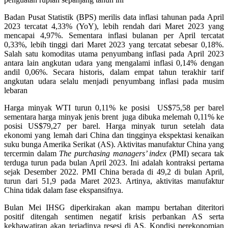
Badan Pusat Statistik (BPS) merilis data inflasi tahunan pada April
2023 tercatat 4,33% (YoY), lebih rendah dari Maret 2023 yang
mencapai 4,97%. Sementara inflasi bulanan per April tercatat
0,33%, lebih tinggi dari Maret 2023 yang tercatat sebesar 0,18%.
Salah satu komoditas utama penyumbang inflasi pada April 2023
antara lain angkutan udara yang mengalami inflasi 0,14% dengan
andil 0,06%. Secara historis, dalam empat tahun terakhir tarif
angkutan udara selalu menjadi penyumbang inflasi pada musim
lebaran
Harga minyak WTI turun 0,11% ke posisi US$75,58 per barel
sementara harga minyak jenis brent juga dibuka melemah 0,11% ke
posisi US$79,27 per barel. Harga minyak turun setelah data
ekonomi yang lemah dari China dan tingginya ekspektasi kenaikan
suku bunga Amerika Serikat (AS). Aktivitas manufaktur China yang
tercermin dalam
The purchasing managers’ index
(PMI) secara tak
terduga turun pada bulan April 2023. Ini adalah kontraksi pertama
sejak Desember 2022. PMI China berada di 49,2 di bulan April,
turun dari 51,9 pada Maret 2023. Artinya, aktivitas manufaktur
China tidak dalam fase ekspansifnya.
Bulan Mei IHSG diperkirakan akan mampu bertahan diteritori
positif ditengah sentimen negatif krisis perbankan AS serta
kekhawatiran akan terjadinya resesi di AS. Kondisi perekonomian