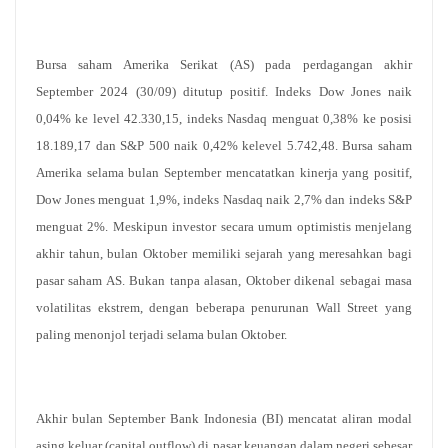
Bursa saham Amerika Serikat (AS) pada perdagangan akhir
September 2024 (30/09) ditutup positif. Indeks Dow Jones naik
0,04% ke level 42.330,15, indeks Nasdaq menguat 0,38% ke posisi
18.189,17 dan S&P 500 naik 0,42% kelevel 5.742,48. Bursa saham
Amerika selama bulan September mencatatkan kinerja yang positif,
Dow Jones menguat 1,9%, indeks Nasdaq naik 2,7% dan indeks S&P
menguat 2%. Meskipun investor secara umum optimistis menjelang
akhir tahun, bulan Oktober memiliki sejarah yang meresahkan bagi
pasar saham AS. Bukan tanpa alasan, Oktober dikenal sebagai masa
volatilitas ekstrem, dengan beberapa penurunan Wall Street yang
paling menonjol terjadi selama bulan Oktober.
Akhir bulan September Bank Indonesia (BI) mencatat aliran modal
asing keluar (capital outflow) di pasar keuangan dalam negeri sebesar