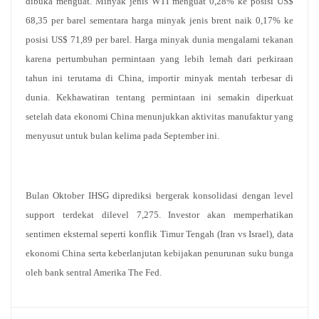
dibuka menguat. Minyak jenis WTI menguat 0,28% ke posisi US$
68,35 per barel sementara harga minyak jenis brent naik 0,17% ke
posisi US$ 71,89 per barel. Harga minyak dunia mengalami tekanan
karena pertumbuhan permintaan yang lebih lemah dari perkiraan
tahun ini terutama di China, importir minyak mentah terbesar di
dunia. Kekhawatiran tentang permintaan ini semakin diperkuat
setelah data ekonomi China menunjukkan aktivitas manufaktur yang
menyusut untuk bulan kelima pada September ini.
Bulan Oktober IHSG diprediksi bergerak konsolidasi dengan level
support terdekat dilevel 7,275. Investor akan memperhatikan
sentimen eksternal seperti konflik Timur Tengah (Iran vs Israel), data
ekonomi China serta keberlanjutan kebijakan penurunan suku bunga
oleh bank sentral Amerika The Fed.