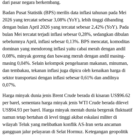
dari pasar negara berkembang.
Badan Pusat Statistik (BPS) merilis data inflasi tahunan pada Mei
2026 yang tercatat sebesar 3,08% (YoY), lebih tinggi dibanding
dengan bulan April 2026 yang tercatat sebesar 2,42% (YoY). Pada
bulan Mei tercatat terjadi inflasi sebesar 0,28%, sedangkan dibulan
sebelumnya April, inflasi sebesar 0,13%. BPS mencatat, komoditas
dominan yang mendorong inflasi yaitu cabai merah dengan andil
0,08%, minyak goreng dan bawang merah dengan andil masing-
masing 0,04%. Selain kelompok pengeluaran makanan, minuman,
dan tembakau, tekanan inflasi juga dipicu oleh kenaikan harga di
sektor transportasi dengan inflasi sebesar 0,61% dan andilnya
0,07%.
Harga minyak dunia jenis Brent Crude berada di kisaran US$96.62
per barel, sementara harga minyak jenis WTI Crude berada dilevel
US$94.93 per barel. Harga minyak mentah dunia bergerak fluktuatif
namun tetap bertahan di level tinggi akibat eskalasi militer di
wilayah Teluk yang melibatkan konflik AS-Iran serta ancaman
gangguan jalur pelayaran di Selat Hormuz. Ketegangan geopolitik