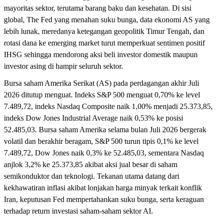
mayoritas sektor, terutama barang baku dan kesehatan. Di sisi
global, The Fed yang menahan suku bunga, data ekonomi AS yang
lebih lunak, meredanya ketegangan geopolitik Timur Tengah, dan
rotasi dana ke emerging market turut memperkuat sentimen positif
IHSG sehingga mendorong aksi beli investor domestik maupun
investor asing di hampir seluruh sektor.
Bursa saham Amerika Serikat (AS) pada perdagangan akhir Juli
2026 ditutup menguat. Indeks S&P 500 menguat 0,70% ke level
7.489,72, indeks Nasdaq Composite naik 1,00% menjadi 25.373,85,
indeks Dow Jones Industrial Average naik 0,53% ke posisi
52.485,03. Bursa saham Amerika selama bulan Juli 2026 bergerak
volatil dan berakhir beragam, S&P 500 turun tipis 0,1% ke level
7.489,72, Dow Jones naik 0,3% ke 52.485,03, sementara Nasdaq
anjlok 3,2% ke 25.373,85 akibat aksi jual besar di saham
semikonduktor dan teknologi. Tekanan utama datang dari
kekhawatiran inflasi akibat lonjakan harga minyak terkait konflik
Iran, keputusan Fed mempertahankan suku bunga, serta keraguan
terhadap return investasi saham-saham sektor AI.