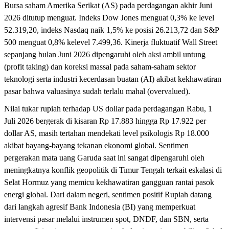
Bursa saham Amerika Serikat (AS) pada perdagangan akhir Juni
2026 ditutup menguat. Indeks Dow Jones menguat 0,3% ke level
52.319,20, indeks Nasdaq naik 1,5% ke posisi 26.213,72 dan S&P
500 menguat 0,8% kelevel 7.499,36. Kinerja fluktuatif Wall Street
sepanjang bulan Juni 2026 dipengaruhi oleh aksi ambil untung
(profit taking) dan koreksi massal pada saham-saham sektor
teknologi serta industri kecerdasan buatan (AI) akibat kekhawatiran
pasar bahwa valuasinya sudah terlalu mahal (overvalued).
Nilai tukar rupiah terhadap US dollar pada perdagangan Rabu, 1
Juli 2026 bergerak di kisaran Rp 17.883 hingga Rp 17.922 per
dollar AS, masih tertahan mendekati level psikologis Rp 18.000
akibat bayang-bayang tekanan ekonomi global. Sentimen
pergerakan mata uang Garuda saat ini sangat dipengaruhi oleh
meningkatnya konflik geopolitik di Timur Tengah terkait eskalasi di
Selat Hormuz yang memicu kekhawatiran gangguan rantai pasok
energi global. Dari dalam negeri, sentimen positif Rupiah datang
dari langkah agresif Bank Indonesia (BI) yang memperkuat
intervensi pasar melalui instrumen spot, DNDF, dan SBN, serta