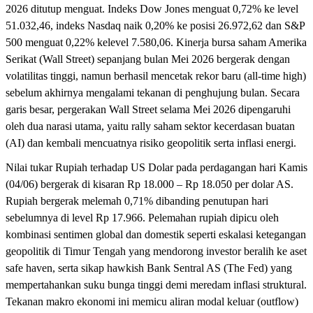
2026 ditutup menguat. Indeks Dow Jones menguat 0,72% ke level
51.032,46, indeks Nasdaq naik 0,20% ke posisi 26.972,62 dan S&P
500 menguat 0,22% kelevel 7.580,06. Kinerja bursa saham Amerika
Serikat (Wall Street) sepanjang bulan Mei 2026 bergerak dengan
volatilitas tinggi, namun berhasil mencetak rekor baru (all-time high)
sebelum akhirnya mengalami tekanan di penghujung bulan. Secara
garis besar, pergerakan Wall Street selama Mei 2026 dipengaruhi
oleh dua narasi utama, yaitu rally saham sektor kecerdasan buatan
(AI) dan kembali mencuatnya risiko geopolitik serta inflasi energi.
Nilai tukar Rupiah terhadap US Dolar pada perdagangan hari Kamis
(04/06) bergerak di kisaran Rp 18.000 – Rp 18.050 per dolar AS.
Rupiah bergerak melemah 0,71% dibanding penutupan hari
sebelumnya di level Rp 17.966. Pelemahan rupiah dipicu oleh
kombinasi sentimen global dan domestik seperti eskalasi ketegangan
geopolitik di Timur Tengah yang mendorong investor beralih ke aset
safe haven, serta sikap hawkish Bank Sentral AS (The Fed) yang
mempertahankan suku bunga tinggi demi meredam inflasi struktural.
Tekanan makro ekonomi ini memicu aliran modal keluar (outflow)