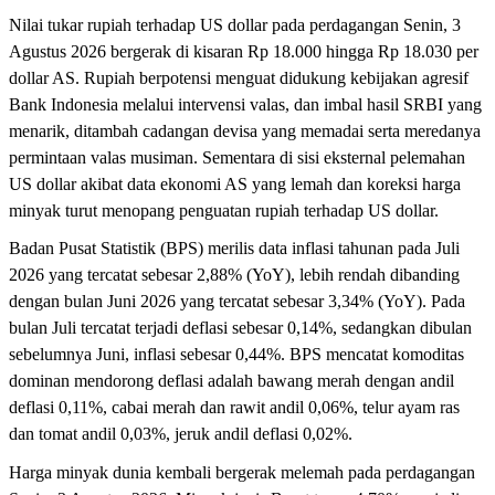
Nilai tukar rupiah terhadap US dollar pada perdagangan Senin, 3
Agustus 2026 bergerak di kisaran Rp 18.000 hingga Rp 18.030 per
dollar AS. Rupiah berpotensi menguat didukung kebijakan agresif
Bank Indonesia melalui intervensi valas, dan imbal hasil SRBI yang
menarik, ditambah cadangan devisa yang memadai serta meredanya
permintaan valas musiman. Sementara di sisi eksternal pelemahan
US dollar akibat data ekonomi AS yang lemah dan koreksi harga
minyak turut menopang penguatan rupiah terhadap US dollar.
Badan Pusat Statistik (BPS) merilis data inflasi tahunan pada Juli
2026 yang tercatat sebesar 2,88% (YoY), lebih rendah dibanding
dengan bulan Juni 2026 yang tercatat sebesar 3,34% (YoY). Pada
bulan Juli tercatat terjadi deflasi sebesar 0,14%, sedangkan dibulan
sebelumnya Juni, inflasi sebesar 0,44%. BPS mencatat komoditas
dominan mendorong deflasi adalah bawang merah dengan andil
deflasi 0,11%, cabai merah dan rawit andil 0,06%, telur ayam ras
dan tomat andil 0,03%, jeruk andil deflasi 0,02%.
Harga minyak dunia kembali bergerak melemah pada perdagangan