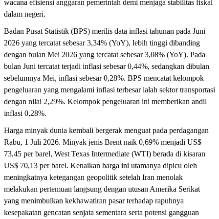
wacana efisiensi anggaran pemerintah demi menjaga stabilitas fiskal
dalam negeri.
Badan Pusat Statistik (BPS) merilis data inflasi tahunan pada Juni
2026 yang tercatat sebesar 3,34% (YoY), lebih tinggi dibanding
dengan bulan Mei 2026 yang tercatat sebesar 3,08% (YoY). Pada
bulan Juni tercatat terjadi inflasi sebesar 0,44%, sedangkan dibulan
sebelumnya Mei, inflasi sebesar 0,28%. BPS mencatat kelompok
pengeluaran yang mengalami inflasi terbesar ialah sektor transportasi
dengan nilai 2,29%. Kelompok pengeluaran ini memberikan andil
inflasi 0,28%.
Harga minyak dunia kembali bergerak menguat pada perdagangan
Rabu, 1 Juli 2026. Minyak jenis Brent naik 0,69% menjadi US$
73,45 per barel, West Texas Intermediate (WTI) berada di kisaran
US$ 70,13 per barel. Kenaikan harga ini utamanya dipicu oleh
meningkatnya ketegangan geopolitik setelah Iran menolak
melakukan pertemuan langsung dengan utusan Amerika Serikat
yang menimbulkan kekhawatiran pasar terhadap rapuhnya
kesepakatan gencatan senjata sementara serta potensi gangguan