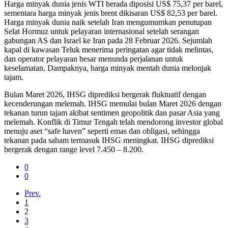
Harga minyak dunia jenis WTI berada diposisi US$ 75,37 per barel,
sementara harga minyak jenis brent dikisaran US$ 82,53 per barel.
Harga minyak dunia naik setelah Iran mengumumkan penutupan
Selat Hormuz untuk pelayaran internasional setelah serangan
gabungan AS dan Israel ke Iran pada 28 Februar 2026. Sejumlah
kapal di kawasan Teluk menerima peringatan agar tidak melintas,
dan operator pelayaran besar menunda perjalanan untuk
keselamatan. Dampaknya, harga minyak mentah dunia melonjak
tajam.
Bulan Maret 2026, IHSG diprediksi bergerak fluktuatif dengan
kecenderungan melemah. IHSG memulai bulan Maret 2026 dengan
tekanan turun tajam akibat sentimen geopolitik dan pasar Asia yang
melemah. Konflik di Timur Tengah telah mendorong investor global
menuju aset “safe haven” seperti emas dan obligasi, sehingga
tekanan pada saham termasuk IHSG meningkat. IHSG diprediksi
bergerak dengan range level 7.450 – 8.200.
0
0
Prev.
1
2
3