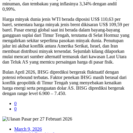
minuman, dan tembakau yang inflasinya 3,34% dengan andil
0,99%.
Harga minyak dunia jenis WTI berada diposisi US$ 110,63 per
barel, sementara harga minyak jenis brent dikisaran US$ 109,59 per
barel. Pasar energi global saat ini berada dalam bayang-bayang
gangguan suplai dari Timur Tengah, terutama di Selat Hormuz yang
mengalirkan sekitar seperlima pasokan minyak dunia. Penutupan
jalur ini akibat konflik antara Amerika Serikat, Israel, dan Iran
membuat distribusi minyak tersendat. Sejumlah kilang dilaporkan
mulai mencari sumber alternatif termasuk dari kawasan Laut Utara
dan Teluk AS yang memicu persaingan harga di pasar fisik.
Bulan April 2026, IHSG diprediksi bergerak fluktuatif dengan
potensi rebound terbatas. Faktor penekan IHSG masih berasal dari
konflik geopolitik di Timur Tengah yang menyebakan kenaikan
harga energi serta penguatan dolar AS. IHSG diprediksi bergerak
dengan range level 6.900 – 7.450.
0
0
March 9, 2026