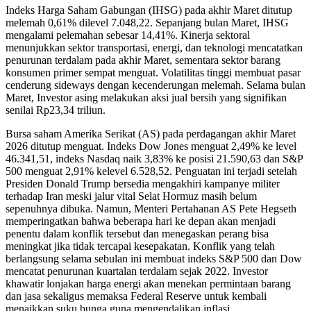
Indeks Harga Saham Gabungan (IHSG) pada akhir Maret ditutup
melemah 0,61% dilevel 7.048,22. Sepanjang bulan Maret, IHSG
mengalami pelemahan sebesar 14,41%. Kinerja sektoral
menunjukkan sektor transportasi, energi, dan teknologi mencatatkan
penurunan terdalam pada akhir Maret, sementara sektor barang
konsumen primer sempat menguat. Volatilitas tinggi membuat pasar
cenderung sideways dengan kecenderungan melemah. Selama bulan
Maret, Investor asing melakukan aksi jual bersih yang signifikan
senilai Rp23,34 triliun.
Bursa saham Amerika Serikat (AS) pada perdagangan akhir Maret
2026 ditutup menguat. Indeks Dow Jones menguat 2,49% ke level
46.341,51, indeks Nasdaq naik 3,83% ke posisi 21.590,63 dan S&P
500 menguat 2,91% kelevel 6.528,52. Penguatan ini terjadi setelah
Presiden Donald Trump bersedia mengakhiri kampanye militer
terhadap Iran meski jalur vital Selat Hormuz masih belum
sepenuhnya dibuka. Namun, Menteri Pertahanan AS Pete Hegseth
memperingatkan bahwa beberapa hari ke depan akan menjadi
penentu dalam konflik tersebut dan menegaskan perang bisa
meningkat jika tidak tercapai kesepakatan. Konflik yang telah
berlangsung selama sebulan ini membuat indeks S&P 500 dan Dow
mencatat penurunan kuartalan terdalam sejak 2022. Investor
khawatir lonjakan harga energi akan menekan permintaan barang
dan jasa sekaligus memaksa Federal Reserve untuk kembali
menaikkan suku bunga guna mengendalikan inflasi.