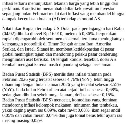
inflasi terbaru menunjukkan tekanan harga yang lebih tinggi dari
perkiraan. Kondisi ini menambah daftar kekhawatiran investor
sepanjang bulan Februari mulai dari inflasi yang membandel hingga
dampak kecerdasan buatan (AI) terhadap ekonomi AS.
Nilai tukar Rupiah terhadap US Dolar pada perdagangan hari Rabu
(04/02) dibuka dilevel Rp 16.910, melemah 0,36%. Pergerakan
rupiah dipengaruhi oleh sentimen eksternal, terutama meningkatnya
ketegangan geopolitik di Timur Tengah antara Iran, Amerika
Serikat, dan Israel. Situasi ini membuat ketidakpastian di pasar
global meningkat tajam dan mendorong pelaku pasar cenderung
menghindari aset berisiko. Di tengah kondisi tersebut, dolar AS
kembali menguat karena masih dipandang sebagai aset aman.
Badan Pusat Statistik (BPS) merilis data inflasi tahunan pada
Februari 2026 yang tercatat sebesar 4,76% (YoY), lebih tinggi
dibanding dengan bulan Januari 2026 yang tercatat sebesar 3,55%
(YoY). Pada bulan Februari tercatat terjadi inflasi sebesar 0,68%,
sedangkan dibulan sebelumnya Januari, deflasi sebesar 0,15%.
Badan Pusat Statistik (BPS) mencatat, komoditas yang dominan
mendorong inflasi kelompok makanan, minuman dan tembakau,
yakni daging ayam ras 0,09%, cabe rawit 0,08%, ikan segar andil
0,05% dan cabai merah 0,04% dan juga tomat beras telur ayam ras
masing-masing 0,02%.