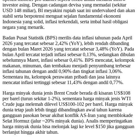
investor asing. Dengan cadangan devisa yang memadai (sekitar
USD 148 miliar), BI meyakini rupiah saat ini undervalued dan akan
stabil serta berpotensi menguat sejalan fundamental ekonomi
Indonesia yang solid, inflasi terkendali, serta imbal hasil obligasi
negara yang menarik.
Badan Pusat Statistik (BPS) merilis data inflasi tahunan pada April
2026 yang tercatat sebesar 2,42% (YoY), lebih rendah dibanding
dengan bulan Maret 2026 yang tercatat sebesar 3,48% (YoY). Pada
bulan April tercatat terjadi inflasi sebesar 0,13%, sedangkan dibulan
sebelumnya Maret, inflasi sebesar 0,41%. BPS mencatat, kelompok
makanan, minuman, dan tembakau menjadi penyumbang terbesar
inflasi tahunan dengan andil 0,90% dan tingkat inflasi 3,06%.
Sementara itu, kelompok perawatan pribadi dan jasa lainnya
mencatat inflasi tertinggi sebesar 11,43% dengan andil 0,77%.
Harga minyak dunia jenis Brent Crude berada di kisaran US$108
per barel (turun sekitar 1-2%), sementara harga minyak jenis WTI
Crude juga melemah dilevel US$100-102 per barel. Harga minyak
dunia tetap jauh lebih tinggi dibandingkan awal tahun karena
gangguan pasokan besar akibat konflik AS-Iran yang memblokade
Selat Hormuz (jalur ~20% minyak dunia). Analis memperingatkan
harga minyak dunia bisa melonjak lagi ke level $150 jika gangguan
berlanjut hingga akhir tahun.