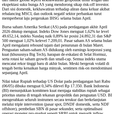
ekspektasi suku bunga AS yang mendorong sikap risk-off investor.
Dari sisi domestik, kekhawatiran terhadap aliran dana keluar akibat
rebalancing MSCI, dan outlook negatif sektor perbankan turut
memperberat laju pergerakan IHSG selama bulan April.
Bursa saham Amerika Serikat (AS) pada perdagangan akhir April
2026 ditutup menguat. Indeks Dow Jones menguat 1,62% ke level
49.652,14, indeks Nasdaq naik 0,89% ke posisi 24.892,31 dan S&P
500 menguat 1,02% kelevel 7.209,01. Pasar saham AS selama bulan
April mengalami rebound tajam dari penurunan di bulan Maret.
Penguatan saham-saham AS didukung oleh earnings korporasi yang
kuat (khususnya Big Tech), harapan de-eskalasi di Selat Hormuz,
serta rotasi ke saham growth dan small-cap. Semua indeks utama
mencatat rekor tinggi baru di akhir bulan. Meski bergerak volatil di
tengah berita kenaikan harga minyak, sentimen risk-on mendominasi
sepanjang April.
Nilai tukar Rupiah terhadap US Dolar pada perdagangan hari Rabu
(06/05) dibuka menguat 0,34% dilevel Rp 17.350. Bank Indonesia
(BI) menunjukkan komitmen kuat menjaga stabilitas rupiah sebagai
prioritas utama di tengah tekanan geopolitik dan penguatan USD. BI
mengerahkan seluruh instrumen secara terukur dan berkelanjutan
melalui triple intervention (pasar spot, DNDF domestik, serta NDF
offshore), pembelian SBN di pasar sekunder, serta optimalisasi
operasi moneter pro-market seperti SRBI untuk menarik inflow