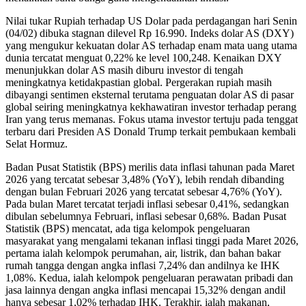
Nilai tukar Rupiah terhadap US Dolar pada perdagangan hari Senin
(04/02) dibuka stagnan dilevel Rp 16.990. Indeks dolar AS (DXY)
yang mengukur kekuatan dolar AS terhadap enam mata uang utama
dunia tercatat menguat 0,22% ke level 100,248. Kenaikan DXY
menunjukkan dolar AS masih diburu investor di tengah
meningkatnya ketidakpastian global. Pergerakan rupiah masih
dibayangi sentimen eksternal terutama penguatan dolar AS di pasar
global seiring meningkatnya kekhawatiran investor terhadap perang
Iran yang terus memanas. Fokus utama investor tertuju pada tenggat
terbaru dari Presiden AS Donald Trump terkait pembukaan kembali
Selat Hormuz.
Badan Pusat Statistik (BPS) merilis data inflasi tahunan pada Maret
2026 yang tercatat sebesar 3,48% (YoY), lebih rendah dibanding
dengan bulan Februari 2026 yang tercatat sebesar 4,76% (YoY).
Pada bulan Maret tercatat terjadi inflasi sebesar 0,41%, sedangkan
dibulan sebelumnya Februari, inflasi sebesar 0,68%. Badan Pusat
Statistik (BPS) mencatat, ada tiga kelompok pengeluaran
masyarakat yang mengalami tekanan inflasi tinggi pada Maret 2026,
pertama ialah kelompok perumahan, air, listrik, dan bahan bakar
rumah tangga dengan angka inflasi 7,24% dan andilnya ke IHK
1,08%. Kedua, ialah kelompok pengeluaran perawatan pribadi dan
jasa lainnya dengan angka inflasi mencapai 15,32% dengan andil
hanya sebesar 1,02% terhadap IHK. Terakhir, ialah makanan,