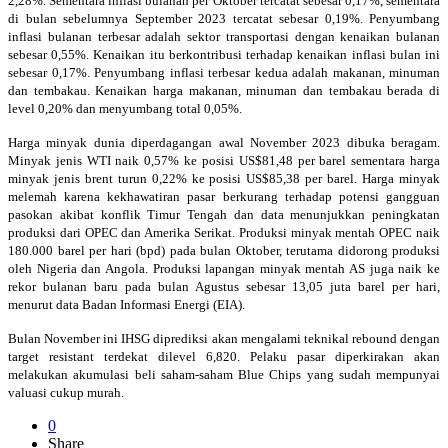
2,28%. Sementara inflasi bulanan per Oktober tercatat sebesar 0,17%, sementara
di bulan sebelumnya September 2023 tercatat sebesar 0,19%. Penyumbang
inflasi bulanan terbesar adalah sektor transportasi dengan kenaikan bulanan
sebesar 0,55%. Kenaikan itu berkontribusi terhadap kenaikan inflasi bulan ini
sebesar 0,17%. Penyumbang inflasi terbesar kedua adalah makanan, minuman
dan tembakau. Kenaikan harga makanan, minuman dan tembakau berada di
level 0,20% dan menyumbang total 0,05%.
Harga minyak dunia diperdagangan awal November 2023 dibuka beragam.
Minyak jenis WTI naik 0,57% ke posisi US$81,48 per barel sementara harga
minyak jenis brent turun 0,22% ke posisi US$85,38 per barel. Harga minyak
melemah karena kekhawatiran pasar berkurang terhadap potensi gangguan
pasokan akibat konflik Timur Tengah dan data menunjukkan peningkatan
produksi dari OPEC dan Amerika Serikat. Produksi minyak mentah OPEC naik
180.000 barel per hari (bpd) pada bulan Oktober, terutama didorong produksi
oleh Nigeria dan Angola. Produksi lapangan minyak mentah AS juga naik ke
rekor bulanan baru pada bulan Agustus sebesar 13,05 juta barel per hari,
menurut data Badan Informasi Energi (EIA).
Bulan November ini IHSG diprediksi akan mengalami teknikal rebound dengan
target resistant terdekat dilevel 6,820. Pelaku pasar diperkirakan akan
melakukan akumulasi beli saham-saham Blue Chips yang sudah mempunyai
valuasi cukup murah.
0
Share