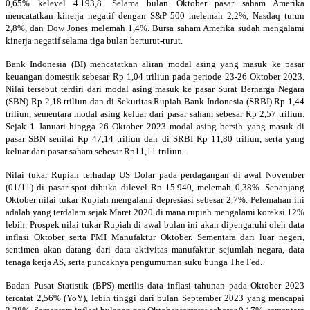
0,65% kelevel 4.193,8. Selama bulan Oktober pasar saham Amerika
mencatatkan kinerja negatif dengan S&P 500 melemah 2,2%, Nasdaq turun
2,8%, dan Dow Jones melemah 1,4%. Bursa saham Amerika sudah mengalami
kinerja negatif selama tiga bulan berturut-turut.
Bank Indonesia (BI) mencatatkan aliran modal asing yang masuk ke pasar
keuangan domestik sebesar Rp 1,04 triliun pada periode 23-26 Oktober 2023.
Nilai tersebut terdiri dari modal asing masuk ke pasar Surat Berharga Negara
(SBN) Rp 2,18 triliun dan di Sekuritas Rupiah Bank Indonesia (SRBI) Rp 1,44
triliun, sementara modal asing keluar dari pasar saham sebesar Rp 2,57 triliun.
Sejak 1 Januari hingga 26 Oktober 2023 modal asing bersih yang masuk di
pasar SBN senilai Rp 47,14 triliun dan di SRBI Rp 11,80 triliun, serta yang
keluar dari pasar saham sebesar Rp11,11 triliun.
Nilai tukar Rupiah terhadap US Dolar pada perdagangan di awal November
(01/11) di pasar spot dibuka dilevel Rp 15
.940, melemah 0,38%. Sepanjang
Oktober nilai tukar Rupiah mengalami depresiasi sebesar 2,7%. Pelemahan ini
adalah yang terdalam sejak Maret 2020 di mana rupiah mengalami koreksi 12%
lebih. Prospek nilai tukar Rupiah di awal bulan ini akan dipengaruhi oleh data
inflasi Oktober serta PMI Manufaktur Oktober. Sementara dari luar negeri,
sentimen akan datang dari data aktivitas manufaktur sejumlah negara, data
tenaga kerja AS, serta puncaknya pengumuman suku bunga The Fed.
Badan Pusat Statistik (BPS) merilis data inflasi tahunan pada Oktober 2023
tercatat 2,56% (YoY), lebih tinggi dari bulan September 2023 yang mencapai